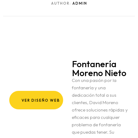
AUTHOR:
ADMIN
Fontanería
Moreno Nieto
Con una pasión por la
fontanería y una
dedicación total a sus
Inicio
VER DISEÑO WEB
clientes, David Moreno
ofrece soluciones rápidas y
Sobre Nosotros
eficaces para cualquier
problema de fontanería
que puedas tener. Su
Kit Digital