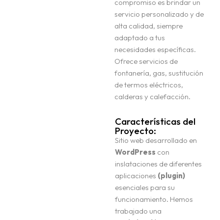
compromiso es brindar un
servicio personalizado y de
Tecnología Web
alta calidad, siempre
adaptado a tus
Marketing Digital – Redes Sociales
necesidades específicas.
E-COMMERCE
Ofrece servicios de
DESARROLLO WEB
fontanería, gas, sustitución
Google Business Profile
GESTIÓN DE REDES SOCIALES
DOMINIO Y HOSTING
de termos eléctricos,
POSICIONAMIENTO SEO
calderas y calefacción.
Diseño y creatividad
CAMPAÑAS ADS
Características del
ANALÍTICA Y MEDICIÓN
Proyecto:
Soporte
DISEÑO GRÁFICO
Sitio web desarrollado en
IMAGEN CORPORATIVA
WordPress
con
Blog
PAPELERÍA E IMPRESIÓN
inslataciones de diferentes
aplicaciones
(plugin)
Contacto
esenciales para su
funcionamiento. Hemos
trabajado una