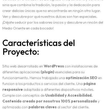
GESTIÓN DE REDES SOCIALES
DOMINIO Y HOSTING
siria que combina la tradición, la pasión y la dedicación para
POSICIONAMIENTO SEO
crear delicias únicas que no encontrarás en ningún otro lugar.
Diseño y creatividad
CAMPAÑAS ADS
Ven y descubre por qué nuestros dulces son tan especiales.
ANALÍTICA Y MEDICIÓN
¡Déjate seducir por los sabores únicos y descubre un rincón del
Soporte
DISEÑO GRÁFICO
Medio Oriente en cada bocado!
IMAGEN CORPORATIVA
Blog
Características del
PAPELERÍA E IMPRESIÓN
Proyecto:
Contacto
Sitio web desarrollado en
WordPress
con inslataciones de
diferentes aplicaciones
(plugin)
esenciales para su
funcionamiento. Hemos trabajado una
optimización SEO
en
funcion a los productos o servcios del cliente. Una
página
responsive
adaptada a diferentes dispositivos móviles.
Cumple con conceptos de
Usabilidad y Accesibilidad.
Contenido creado por nosotros 100% personalizado
y
optimizado con
palabras claves
al sector del cliente.