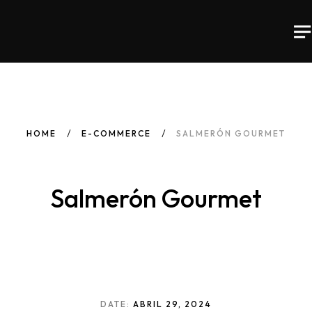
HOME
E-COMMERCE
SALMERÓN GOURMET
Inicio
Salmerón Gourmet
Sobre Nosotros
Kit Digital
Tecnología Web
DATE:
ABRIL 29, 2024